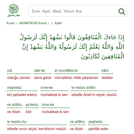
Kuran
MUNÂFİKÛN Suresi
1. Ayeti
إِذَا جَاءكَ الْمُنَافِقُونَ قَالُوا نَشْهَدُ إِنَّكَ لَرَسُولُ
اللَّهِ وَاللَّهُ يَعْلَمُ إِنَّكَ لَرَسُولُهُ وَاللَّهُ يَشْهَدُ إِنَّ
الْمُنَافِقِينَ لَكَاذِبُونَ
izâ
câe-ke
el munâfikûne
kâlû
olduğu zaman
sana geldi
münafıklar, nifak çıkaranlar
dediler
neşhedu
inne-ke
le resûlu allâhi
biz şahadet ederiz
muhakkak ki sen
elbette Allah'ın elçisi, resûlü
ve allâhu
ya'lemu
inne-ke
ve Allah
bilir
muhakkak ki sen
le resûlu-hu
ve allâhu
yeşhedu
elbette onun elçisi, kendisinin resûlü
ve Allah
şahitlik eder