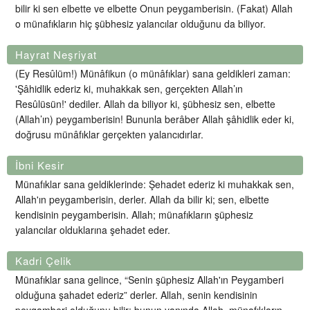
bilir ki sen elbette ve elbette Onun peygamberisin. (Fakat) Allah
o münafıkların hiç şübhesiz yalancılar olduğunu da biliyor.
Hayrat Neşriyat
(Ey Resûlüm!) Münâfikun (o münâfıklar) sana geldikleri zaman:
'Şâhidlik ederiz ki, muhakkak sen, gerçekten Allah’ın
Resûlüsün!' dediler. Allah da biliyor ki, şübhesiz sen, elbette
(Allah’ın) peygamberisin! Bununla berâber Allah şâhidlik eder ki,
doğrusu münâfıklar gerçekten yalancıdırlar.
İbni Kesir
Münafıklar sana geldiklerinde: Şehadet ederiz ki muhakkak sen,
Allah'ın peygamberisin, derler. Allah da bilir ki; sen, elbette
kendisinin peygamberisin. Allah; münafıkların şüphesiz
yalancılar olduklarına şehadet eder.
Kadri Çelik
Münafıklar sana gelince, “Senin şüphesiz Allah'ın Peygamberi
olduğuna şahadet ederiz” derler. Allah, senin kendisinin