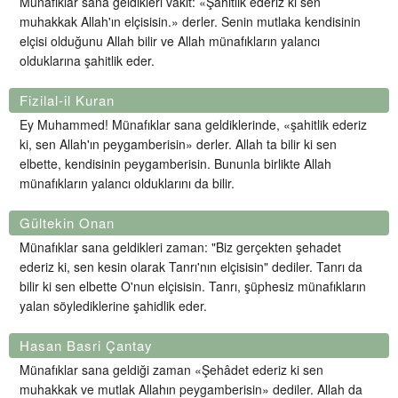
Münafıklar sana geldikleri vakit: «Şahitlik ederiz ki sen
muhakkak Allah'ın elçisisin.» derler. Senin mutlaka kendisinin
elçisi olduğunu Allah bilir ve Allah münafıkların yalancı
olduklarına şahitlik eder.
Fizilal-il Kuran
Ey Muhammed! Münafıklar sana geldiklerinde, «şahitlik ederiz
ki, sen Allah'ın peygamberisin» derler. Allah ta bilir ki sen
elbette, kendisinin peygamberisin. Bununla birlikte Allah
münafıkların yalancı olduklarını da bilir.
Gültekin Onan
Münafıklar sana geldikleri zaman: "Biz gerçekten şehadet
ederiz ki, sen kesin olarak Tanrı'nın elçisisin" dediler. Tanrı da
bilir ki sen elbette O'nun elçisisin. Tanrı, şüphesiz münafıkların
yalan söylediklerine şahidlik eder.
Hasan Basri Çantay
Münafıklar sana geldiği zaman «Şehâdet ederiz ki sen
muhakkak ve mutlak Allahın peygamberisin» dediler. Allah da