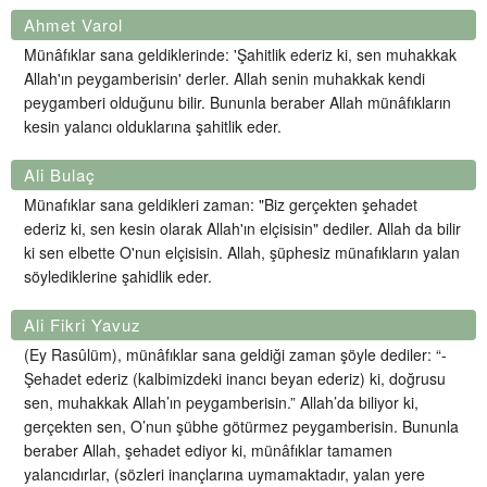
Ahmet Varol
Münâfıklar sana geldiklerinde: 'Şahitlik ederiz ki, sen muhakkak
Allah'ın peygamberisin' derler. Allah senin muhakkak kendi
peygamberi olduğunu bilir. Bununla beraber Allah münâfıkların
kesin yalancı olduklarına şahitlik eder.
Ali Bulaç
Münafıklar sana geldikleri zaman: "Biz gerçekten şehadet
ederiz ki, sen kesin olarak Allah'ın elçisisin" dediler. Allah da bilir
ki sen elbette O'nun elçisisin. Allah, şüphesiz münafıkların yalan
söylediklerine şahidlik eder.
Ali Fikri Yavuz
(Ey Rasûlüm), münâfıklar sana geldiği zaman şöyle dediler: “-
Şehadet ederiz (kalbimizdeki inancı beyan ederiz) ki, doğrusu
sen, muhakkak Allah’ın peygamberisin.” Allah’da biliyor ki,
gerçekten sen, O’nun şübhe götürmez peygamberisin. Bununla
beraber Allah, şehadet ediyor ki, münâfıklar tamamen
yalancıdırlar, (sözleri inançlarına uymamaktadır, yalan yere