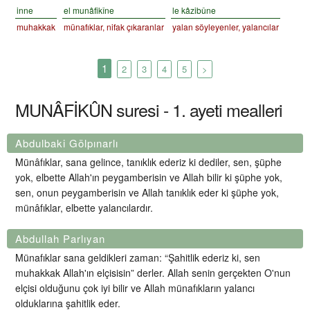
inne
el munâfikîne
le kâzibûne
muhakkak
münafıklar, nifak çıkaranlar
yalan söyleyenler, yalancılar
1
2
3
4
5
>
MUNÂFİKÛN suresi - 1. ayeti mealleri
Abdulbaki Gölpınarlı
Münâfıklar, sana gelince, tanıklık ederiz ki dediler, sen, şüphe
yok, elbette Allah'ın peygamberisin ve Allah bilir ki şüphe yok,
sen, onun peygamberisin ve Allah tanıklık eder ki şüphe yok,
münâfıklar, elbette yalancılardır.
Abdullah Parlıyan
Münafıklar sana geldikleri zaman: “Şahitlik ederiz ki, sen
muhakkak Allah'ın elçisisin” derler. Allah senin gerçekten O'nun
elçisi olduğunu çok iyi bilir ve Allah münafıkların yalancı
olduklarına şahitlik eder.