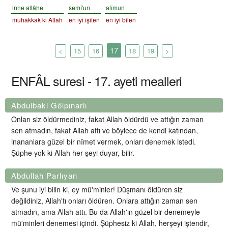
inne allâhe
semî'un
alîmun
muhakkak ki Allah
en iyi işiten
en iyi bilen
17
<
15
16
18
19
>
ENFÂL suresi - 17. ayeti mealleri
Abdulbaki Gölpınarlı
Onları siz öldürmediniz, fakat Allah öldürdü ve attığın zaman
sen atmadın, fakat Allah attı ve böylece de kendi katından,
inananlara güzel bir nîmet vermek, onları denemek istedi.
Şüphe yok ki Allah her şeyi duyar, bilir.
Abdullah Parlıyan
Ve şunu iyi bilin ki, ey mü'minler! Düşmanı öldüren siz
değildiniz, Allah'tı onları öldüren. Onlara attığın zaman sen
atmadın, ama Allah attı. Bu da Allah'ın güzel bir denemeyle
mü'minleri denemesi içindi. Şüphesiz ki Allah, herşeyi iştendir,