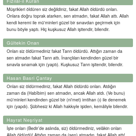
Fizilal-il Kuran
Müşrikleri öldüren siz değildiniz, fakat Allah öldürdü onları.
Onlara doğru toprak atarken, sen atmadın, fakat Allah attı. Allah
kendi keremi ile mü'minleri güzel bir sınavdan geçirmek için
bunu böyle yaptı. Hiç kuşkusuz Allah işitendir, bilendir.
Gültekin Onan
Onları siz öldürmediniz fakat Tanrı öldürdü. Attığın zaman da
sen atmadın fakat Tanrı attı. İnançlıları kendinden güzel bir
sınavla sınamak için (yaptı). Kuşkusuz Tanrı işitendir, bilendir.
Hasan Basri Çantay
Onları siz öldürmediniz, fakat Allah öldürdü onları. Atdığın
zaman da (Habîbim) sen atmadın, ancak Allah atdı. (Ve bunu)
mü'minleri kendinden güzel bir (ni'met) imtihan (ı) ile denemek
için (yapdı). Şübhesiz ki Allah hakkıyle işiden, kemâliyle bilendir.
Hayrat Neşriyat
İşte onları (Bedir’de aslında, siz) öldürmediniz, velâkin onları
Allah öldürdü! Attığın zaman da (sen) atmadın, fakat Allah attı!