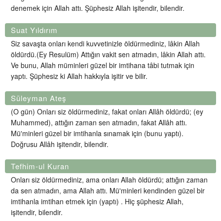
denemek için Allah attı. Şüphesiz Allah işitendir, bilendir.
Suat Yıldırım
Siz savaşta onları kendi kuvvetinizle öldürmediniz, lâkin Allah
öldürdü.(Ey Resulüm) Attığın vakit sen atmadın, lâkin Allah attı.
Ve bunu, Allah müminleri güzel bir imtihana tâbi tutmak için
yaptı. Şüphesiz ki Allah hakkıyla işitir ve bilir.
Süleyman Ateş
(O gün) Onları siz öldürmediniz, fakat onları Allâh öldürdü; (ey
Muhammed), attığın zaman sen atmadın, fakat Allâh attı.
Mü'minleri güzel bir imtihanla sınamak için (bunu yaptı).
Doğrusu Allâh işitendir, bilendir.
Tefhim-ul Kuran
Onları siz öldürmediniz, ama onları Allah öldürdü; attığın zaman
da sen atmadın, ama Allah attı. Mü'minleri kendinden güzel bir
imtihanla imtihan etmek için (yaptı) . Hiç şüphesiz Allah,
işitendir, bilendir.