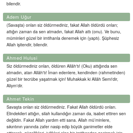
bilendir.
Adem Uğur
(Savaşta) onları siz öldürmediniz, fakat Allah öldürdü onları;
attığın zaman da sen atmadın, fakat Allah attı (onu). Ve bunu,
müminleri güzel bir imtihanla denemek için (yaptı). Şüphesiz
Allah işitendir, bilendir.
Ahmed Hulusi
Siz öldürmediniz onları, öldüren Allâh'tı! (Oku) attığında sen
atmadın, atan Allâh'tı! İman edenlere, kendinden (rahmetinden)
güzel bir tecrübe yaşatmak için! Muhakkak ki Allâh Semi'dir,
Aliym'dir.
Ahmet Tekin
Savaşta onları siz öldürmediniz. Fakat Allah öldürdü onları.
Elindekileri attığın, silah kullandığın zaman da, isabet ettiren sen
değildin. Fakat Allah yardım etti sana. Allah mü’minlere,
sıkıntının yanında zafer nasip edip büyük ganimetler elde