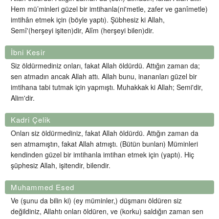
Hem mü’minleri güzel bir imtihanla(ni'metle, zafer ve ganîmetle)
imtihân etmek için (böyle yaptı). Şübhesiz ki Allah,
Semî'(herşeyi işiten)dir, Alîm (herşeyi bilen)dir.
İbni Kesir
Siz öldürmediniz onları, fakat Allah öldürdü. Attığın zaman da;
sen atmadın ancak Allah attı. Allah bunu, inananları güzel bir
imtihana tabi tutmak için yapmıştı. Muhakkak ki Allah; Semi'dir,
Alim'dir.
Kadri Çelik
Onları siz öldürmediniz, fakat Allah öldürdü. Attığın zaman da
sen atmamıştın, fakat Allah atmıştı. (Bütün bunları) Müminleri
kendinden güzel bir imtihanla imtihan etmek için (yaptı). Hiç
şüphesiz Allah, işitendir, bilendir.
Muhammed Esed
Ve (şunu da bilin ki) (ey müminler,) düşmanı öldüren siz
değildiniz, Allahtı onları öldüren, ve (korku) saldığın zaman sen