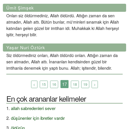
Ümit Şimşek
Onları siz öldürmediniz, Allah öldürdü. Attığın zaman da sen
atmadın, Allah attı. Bütün bunlar, mü'minleri sınamak için Allah
katından gelen güzel bir imtihan idi. Muhakkak ki Allah herşeyi
işitir, herşeyi bilir.
Yaşar Nuri Öztürk
Siz öldürmediniz onları, Allah öldürdü onları. Attığın zaman da
sen atmadın, Allah attı. İnananları kendisinden güzel bir
imtihanla denemek için yaptı bunu. Allah; işitendir, bilendir.
17
<
15
16
18
19
>
En çok arananlar kelimeler
allah sabredenleri sever
düşünenler için ibretler vardır
öldürün