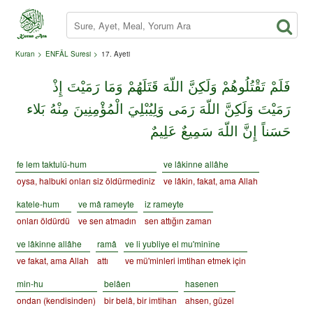
Kuran
ENFÂL Suresi
17. Ayeti
فَلَمْ تَقْتُلُوهُمْ وَلَكِنَّ اللّهَ قَتَلَهُمْ وَمَا رَمَيْتَ إِذْ
رَمَيْتَ وَلَكِنَّ اللّهَ رَمَى وَلِيُبْلِيَ الْمُؤْمِنِينَ مِنْهُ بَلاء
حَسَناً إِنَّ اللّهَ سَمِيعٌ عَلِيمٌ
fe lem taktulû-hum
ve lâkinne allâhe
oysa, halbuki onları siz öldürmediniz
ve lâkin, fakat, ama Allah
katele-hum
ve mâ rameyte
iz rameyte
onları öldürdü
ve sen atmadın
sen attığın zaman
ve lâkinne allâhe
ramâ
ve li yubliye el mu'minîne
ve fakat, ama Allah
attı
ve mü'minleri imtihan etmek için
min-hu
belâen
hasenen
ondan (kendisinden)
bir belâ, bir imtihan
ahsen, güzel