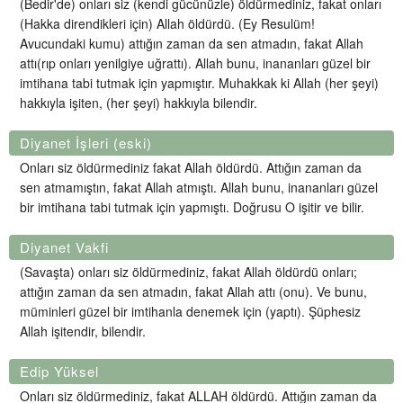
(Bedir'de) onları siz (kendi gücünüzle) öldürmediniz, fakat onları
(Hakka direndikleri için) Allah öldürdü. (Ey Resulüm!
Avucundaki kumu) attığın zaman da sen atmadın, fakat Allah
attı(rıp onları yenilgiye uğrattı). Allah bunu, inananları güzel bir
imtihana tabi tutmak için yapmıştır. Muhakkak ki Allah (her şeyi)
hakkıyla işiten, (her şeyi) hakkıyla bilendir.
Diyanet İşleri (eski)
Onları siz öldürmediniz fakat Allah öldürdü. Attığın zaman da
sen atmamıştın, fakat Allah atmıştı. Allah bunu, inananları güzel
bir imtihana tabi tutmak için yapmıştı. Doğrusu O işitir ve bilir.
Diyanet Vakfi
(Savaşta) onları siz öldürmediniz, fakat Allah öldürdü onları;
attığın zaman da sen atmadın, fakat Allah attı (onu). Ve bunu,
müminleri güzel bir imtihanla denemek için (yaptı). Şüphesiz
Allah işitendir, bilendir.
Edip Yüksel
Onları siz öldürmediniz, fakat ALLAH öldürdü. Attığın zaman da