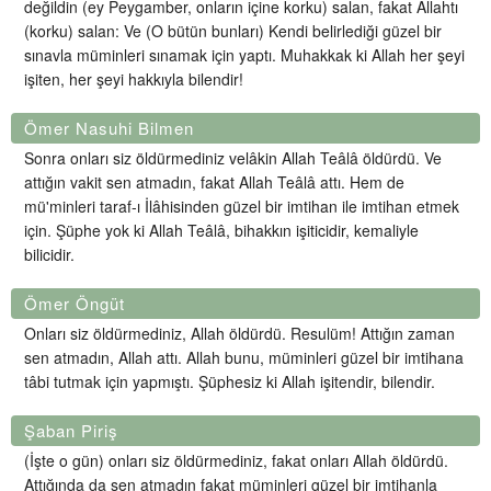
değildin (ey Peygamber, onların içine korku) salan, fakat Allahtı
(korku) salan: Ve (O bütün bunları) Kendi belirlediği güzel bir
sınavla müminleri sınamak için yaptı. Muhakkak ki Allah her şeyi
işiten, her şeyi hakkıyla bilendir!
Ömer Nasuhi Bilmen
Sonra onları siz öldürmediniz velâkin Allah Teâlâ öldürdü. Ve
attığın vakit sen atmadın, fakat Allah Teâlâ attı. Hem de
mü'minleri taraf-ı İlâhisinden güzel bir imtihan ile imtihan etmek
için. Şüphe yok ki Allah Teâlâ, bihakkın işiticidir, kemaliyle
bilicidir.
Ömer Öngüt
Onları siz öldürmediniz, Allah öldürdü. Resulüm! Attığın zaman
sen atmadın, Allah attı. Allah bunu, müminleri güzel bir imtihana
tâbi tutmak için yapmıştı. Şüphesiz ki Allah işitendir, bilendir.
Şaban Piriş
(İşte o gün) onları siz öldürmediniz, fakat onları Allah öldürdü.
Attığında da sen atmadın fakat müminleri güzel bir imtihanla