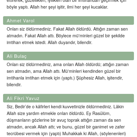
ettirerek, güzellikleri, iyilikleri olan bir imtihandan geçirmek için
böyle yaptı. Allah her şeyi işitir, ilmi her şeyi kucaklar.
Ahmet Varol
Onları siz öldürmediniz. Fakat Allah öldürdü. Attığın zaman sen
atmadın. Fakat Allah attı. Böylece mü'minleri güzel bir şekilde
imtihan etmek istedi. Allah duyandır, bilendir.
Ali Bulaç
Onları siz öldürmediniz, ama onları Allah öldürdü; attığın zaman
sen atmadın, ama Allah attı. Mü'minleri kendinden güzel bir
imtihanla imtihan etmek için (yaptı.) Şüphesiz Allah, işitendir,
bilendir.
Ali Fikri Yavuz
Siz, Bedir’de o kâfirleri kendi kuvvetinizle öldürmediniz. Lâkin
Allah size yardım etmekle onları öldürdü. Ey Rasûlüm,
düşmanların gözlerine bir avuç toprak attığın zaman da sen
atmadın, ancak Allah attı; ve bunu, güzel bir ganimet ve zafer
tecrübesi vermek için (yaptı) Muhakkak ki Allah, (söylenenleri)