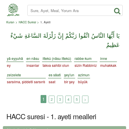
Kuran
HACC Suresi
1. Ayeti
يَا أَيُّهَا النَّاسُ اتَّقُوا رَبَّكُمْ إِنَّ زَلْزَلَةَ السَّاعَةِ شَيْءٌ
عَظِيمٌ
yâ eyyuhâ
en nâsu
ittekû (nâsu ittekû)
rabbe-kum
inne
ey
insanlar
takva sahibi olun
sizin Rabbiniz
muhakkak
zelzelete
es sâati
şey'un
azîmun
sarsılma, şiddetli sarsıntı
saat
bir şey
büyük
1
2
3
4
5
>
HACC suresi - 1. ayeti mealleri