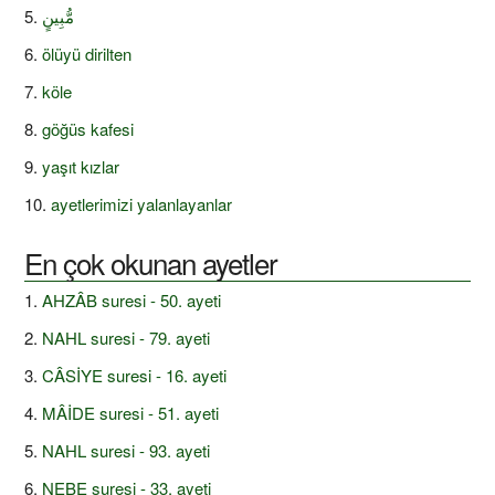
مُّبِينٍ
ölüyü dirilten
köle
göğüs kafesi
yaşıt kızlar
ayetlerimizi yalanlayanlar
En çok okunan ayetler
AHZÂB suresi - 50. ayeti
NAHL suresi - 79. ayeti
CÂSİYE suresi - 16. ayeti
MÂİDE suresi - 51. ayeti
NAHL suresi - 93. ayeti
NEBE suresi - 33. ayeti