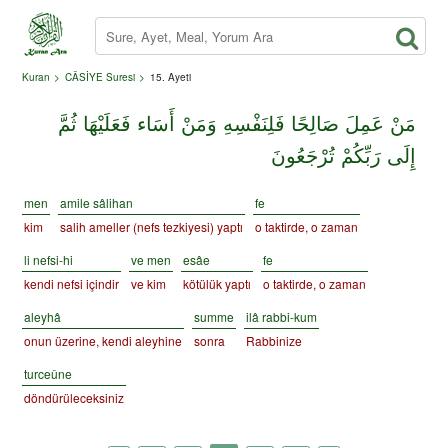
Kuran
CÂSİYE Suresi
15. Ayeti
مَنْ عَمِلَ صَالِحًا فَلِنَفْسِهِ وَمَنْ أَسَاء فَعَلَيْهَا ثُمَّ
إِلَى رَبِّكُمْ تُرْجَعُونَ
men
amile sâlihan
fe
kim
salih ameller (nefs tezkiyesi) yaptı
o taktirde, o zaman
li nefsi-hi
ve men
esâe
fe
kendi nefsi içindir
ve kim
kötülük yaptı
o taktirde, o zaman
aleyhâ
summe
ilâ rabbi-kum
onun üzerine, kendi aleyhine
sonra
Rabbinize
turceûne
döndürüleceksiniz