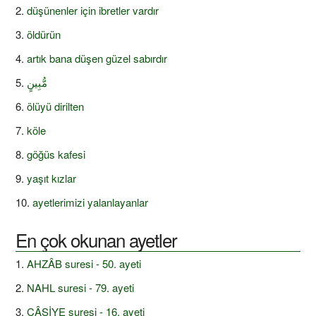
düşünenler için ibretler vardır
öldürün
artık bana düşen güzel sabırdır
مُّبِينٍ
ölüyü dirilten
köle
göğüs kafesi
yaşıt kızlar
ayetlerimizi yalanlayanlar
En çok okunan ayetler
AHZÂB suresi - 50. ayeti
NAHL suresi - 79. ayeti
CÂSİYE suresi - 16. ayeti