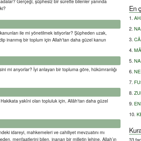
dalar? Gerçeği, şüphesiz bir sûrette bilenler yanında
En ç
ki?
AHZ
NAH
e kanunları ile mi yönetilmek istiyorlar? Şüpheden uzak,
CÂS
dip inanmış bir toplum için Allah'tan daha güzel kanun
MÂİ
NAH
sini mi arıyorlar? İyi anlayan bir topluma göre, hükümranlığı
NEB
FUS
ZUH
akikata yakîni olan topluluk için, Allâh'tan daha güzel
EN'
KE
Kur
indeki idareyi, mahkemeleri ve cahiliyet mevzuatını mı
eden, menfaatlerini bilen, inanan bir milletin lehine, Allah’ın
33 fa