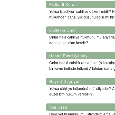
Fizilal-il Kuran
Yoksa istedikleri cahiliye düzeni midir? K
hükümden daha iyisi düşünülebilir mi hi
Gültekin Onan
Onlar hala cahiliye hükmünü mü arıyorlar
daha güzel olan kimdir?
Hasan Basri Çantay
Onlar haalâ cahillik (devri) nin (o kötü
bir kavm indinde hükmü Allahdan daha g
Hayrat Neşriyat
Yoksa câhiliye hükmünü mü istiyorlar? Ar
güzel kim hüküm verebilir?
İbni Kesir
Cahiliyet hükmünü mü istiyorlar? Ama yak