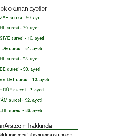
ok okunan ayetler
ÂB suresi - 50. ayeti
L suresi - 79. ayeti
İYE suresi - 16. ayeti
DE suresi - 51. ayeti
L suresi - 93. ayeti
E suresi - 33. ayeti
SİLET suresi - 10. ayeti
RÛF suresi - 2. ayeti
ÂM suresi - 92. ayeti
HF suresi - 86. ayeti
anAra.com hakkında
rklı kuran mealini aynı anda okumanızı