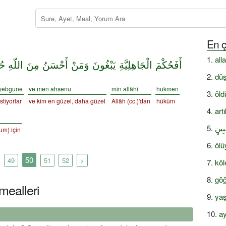
En ç
all
أَفَحُكْمَ الْجَاهِلِيَّةِ يَبْغُونَ وَمَنْ أَحْسَنُ مِنَ اللّهِ حُك
düş
yebgûne
ve men ahsenu
min allâhi
hukmen
öld
istiyorlar
ve kim en güzel, daha güzel
Allâh (cc.)'dan
hüküm
art
ُبِينٍ
um) için
ölü
50
49
51
52
>
köl
göğ
mealleri
yaş
ay