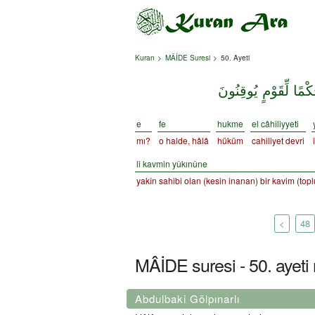
Kuran
MÂİDE Suresi
50. Ayeti
ْمًا لِّقَوْمٍ يُوقِنُونَ
e
fe
hukme
el câhiliyyeti
mı?
o halde, hâlâ
hüküm
cahiliyet devri
li kavmin yûkınûne
yakîn sahibi olan (kesin inanan) bir kavim (topl
<
48
MÂİDE suresi - 50. ayeti 
Abdulbaki Gölpınarlı