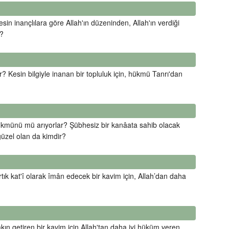
esin inançlılara göre Allah'ın düzeninden, Allah'ın verdiği
ç?
? Kesin bilgiyle inanan bir topluluk için, hükmü Tanrı'dan
)hükmünü mü arıyorlar? Şübhesiz bir kanâata sahib olacak
üzel olan da kimdir?
tık kat'î olarak îmân edecek bir kavim için, Allah’dan daha
ın getiren bir kavim için Allah'tan daha iyi hüküm veren