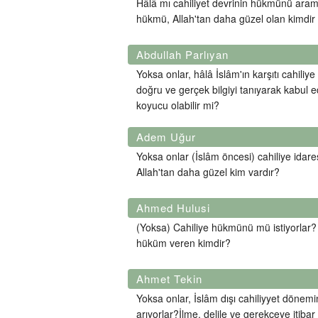
Hâlâ mı cahiliyet devrinin hükmünü arama
hükmü, Allah'tan daha güzel olan kimdir 
Abdullah Parlıyan
Yoksa onlar, hâlâ İslâm'ın karşıtı cahiliy
doğru ve gerçek bilgiyi tanıyarak kabul e
koyucu olabilir mi?
Adem Uğur
Yoksa onlar (İslâm öncesi) cahiliye idare
Allah'tan daha güzel kim vardır?
Ahmed Hulusi
(Yoksa) Cahiliye hükmünü mü istiyorlar? H
hüküm veren kimdir?
Ahmet Tekin
Yoksa onlar, İslâm dışı cahiliyyet dönem
arıyorlar?İlme, delile ve gerekçeye itibar 