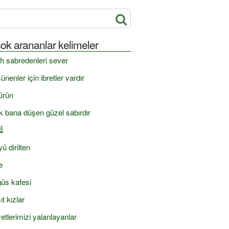
ok arananlar kelimeler
ah sabredenleri sever
ünenler için ibretler vardır
ürün
ık bana düşen güzel sabırdır
مّ
yü dirilten
e
üs kafesi
ıt kızlar
etlerimizi yalanlayanlar