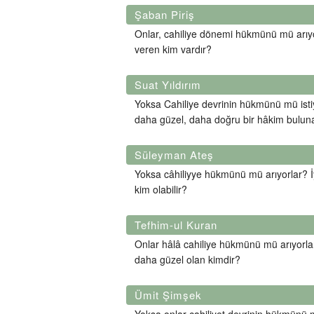
Şaban Piriş
Onlar, cahiliye dönemi hükmünü mü arıyor
veren kim vardır?
Suat Yıldırım
Yoksa Cahiliye devrinin hükmünü mü istiy
daha güzel, daha doğru bir hâkim buluna
Süleyman Ateş
Yoksa câhiliyye hükmünü mü arıyorlar? İy
kim olabilir?
Tefhim-ul Kuran
Onlar hâlâ cahiliye hükmünü mü arıyorlar?
daha güzel olan kimdir?
Ümit Şimşek